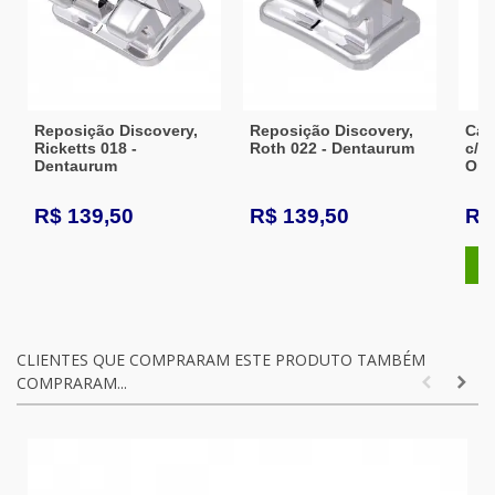
Reposição Discovery,
Reposição Discovery,
Cas
Ricketts 018 -
Roth 022 - Dentaurum
c/ 
Dentaurum
Ort
R$ 139,50
R$ 139,50
R$
C
CLIENTES QUE COMPRARAM ESTE PRODUTO TAMBÉM
COMPRARAM...