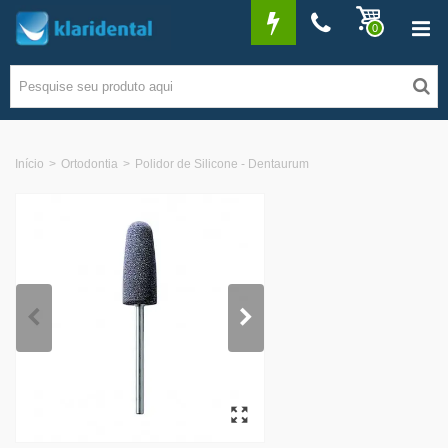
0
Início
>
Ortodontia
>
Polidor de Silicone - Dentaurum