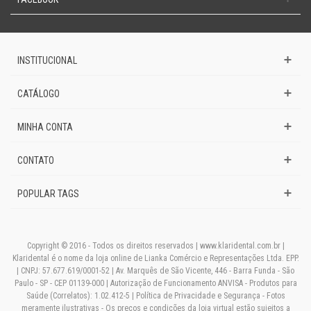
INSTITUCIONAL
CATÁLOGO
MINHA CONTA
CONTATO
POPULAR TAGS
Copyright © 2016 - Todos os direitos reservados | www.klaridental.com.br |
Klaridental é o nome da loja online de Lianka Comércio e Representações Ltda. EPP.
| CNPJ: 57.677.619/0001-52 | Av. Marquês de São Vicente, 446 - Barra Funda - São
Paulo - SP - CEP 01139-000 | Autorização de Funcionamento ANVISA - Produtos para
Saúde (Correlatos): 1.02.412-5 | Política de Privacidade e Segurança - Fotos
meramente ilustrativas - Os preços e condições da loja virtual estão sujeitos a