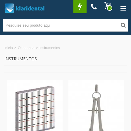
0
Início
>
Ortodontia
>
Instrumentos
INSTRUMENTOS