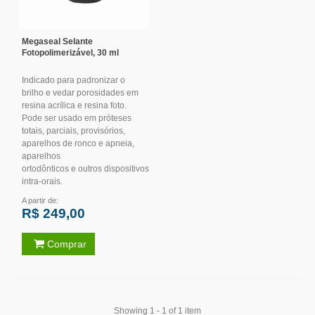
Megaseal Selante
Fotopolimerizável, 30 ml
Indicado para padronizar o
brilho e vedar porosidades em
resina acrílica e resina foto.
Pode ser usado em próteses
totais, parciais, provisórios,
aparelhos de ronco e apneia,
aparelhos
ortodônticos e outros dispositivos
intra-orais.
A partir de:
R$ 249,00
Comprar
Showing 1 - 1 of 1 item