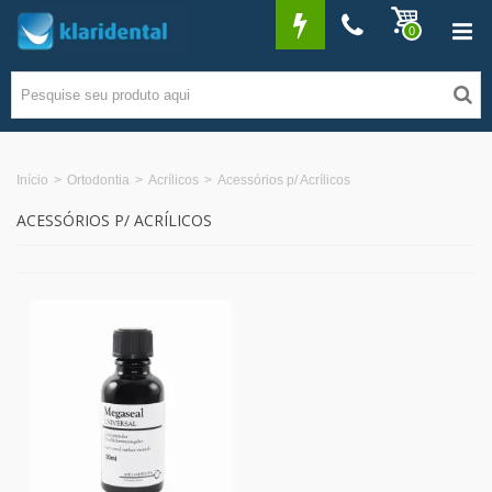
0
Início
>
Ortodontia
>
Acrílicos
>
Acessórios p/ Acrílicos
ACESSÓRIOS P/ ACRÍLICOS