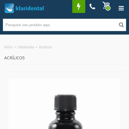
0
Início
>
Ortodontia
>
Acrílicos
ACRÍLICOS