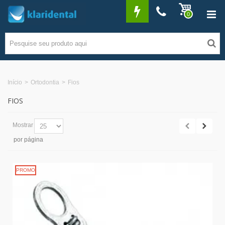
0
Início
>
Ortodontia
>
Fios
FIOS
Mostrar
por página
PROMO