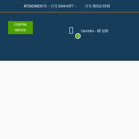
ATENDIMENTO
(11) 5044-5977
(11) 95552-5592
COMPRA
RÁPIDA
Carrinho
-
R$ 0,00
0