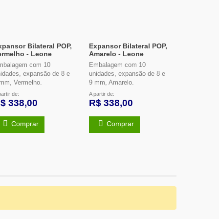
xpansor Bilateral POP,
Expansor Bilateral POP,
Expansor B
ermelho - Leone
Amarelo - Leone
Laranja -
mbalagem com 10
Embalagem com 10
Embalagem
idades, expansão de 8 e
unidades, expansão de 8 e
unidades, e
 mm, Vermelho.
9 mm, Amarelo.
9 mm, Laran
artir de:
A partir de:
A partir de:
$ 338,00
R$ 338,00
R$ 140,
Comprar
Comprar
Comp