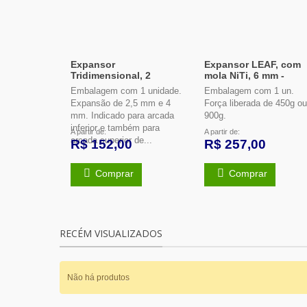
Expansor
Expansor LEAF, com
Tridimensional, 2
mola NiTi, 6 mm -
segmentos, Inferior/
Leone
Embalagem com 1 unidade.
Embalagem com 1 un.
Mini - Leone
Expansão de 2,5 mm e 4
Força liberada de 450g ou
mm. Indicado para arcada
900g.
inferior e também para
A partir de:
A partir de:
arcada superior de...
R$ 152,00
R$ 257,00
Comprar
Comprar
RECÉM VISUALIZADOS
Não há produtos