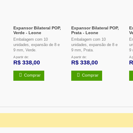
Expansor Bilateral POP,
Expansor Bilateral POP,
E
Verde - Leone
Prata - Leone
V
Embalagem com 10
Embalagem com 10
E
unidades, expansão de 8 e
unidades, expansão de 8 e
un
9 mm, Verde.
9 mm, Prata.
9
A partir de:
A partir de:
A p
R$ 338,00
R$ 338,00
R
Comprar
Comprar