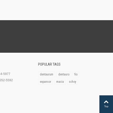
POPULAR TAGS
44-5977
dentaurum
dentauro
fio
552-5592
expansor
macia
schoy
Top