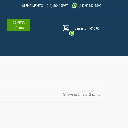
ATENDIMENTO
(11) 5044-5977
(11) 95552-5592
COMPRA
RÁPIDA
Carrinho
-
R$ 0,00
0
Showing 1 - 2 of 2 items