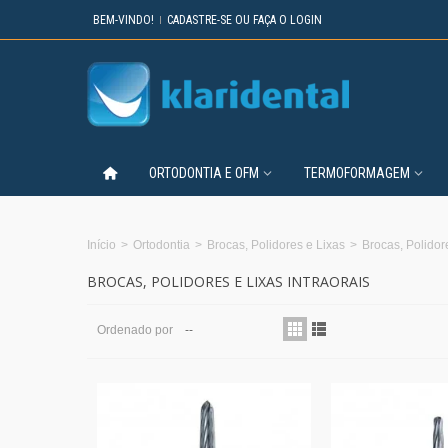
BEM-VINDO!
CADASTRE-SE OU FAÇA O LOGIN
ORTODONTIA E OFM
TERMOFORMAGEM
Início
>
Ortodontia
>
Brocas, Polidores e Lixas
>
Brocas, Polidore
BROCAS, POLIDORES E LIXAS INTRAORAIS
Ordenado por
--