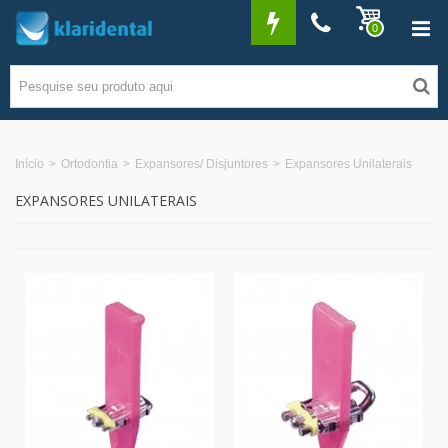
0
Início
>
Ortodontia
>
Expansores/ Disjuntores
>
Expansores Unilaterais
EXPANSORES UNILATERAIS