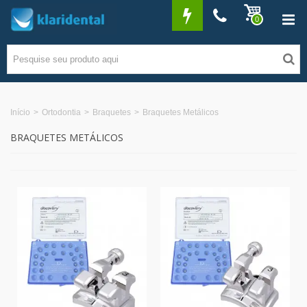
0
Início
>
Ortodontia
>
Braquetes
>
Braquetes Metálicos
BRAQUETES METÁLICOS