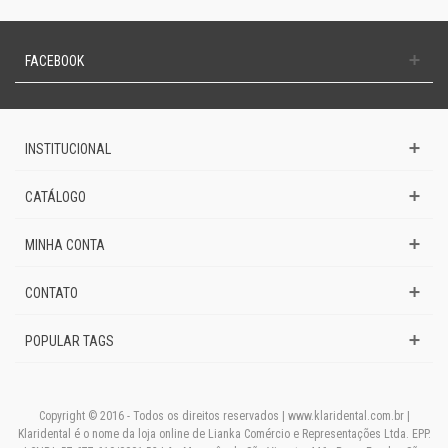
FACEBOOK
INSTITUCIONAL
CATÁLOGO
MINHA CONTA
CONTATO
POPULAR TAGS
Copyright © 2016 - Todos os direitos reservados | www.klaridental.com.br |
Klaridental é o nome da loja online de Lianka Comércio e Representações Ltda. EPP.