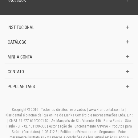
FACEBOOK
INSTITUCIONAL
CATÁLOGO
MINHA CONTA
CONTATO
POPULAR TAGS
Copyright © 2016 - Todos os direitos reservados | www.klaridental.com.br |
Klaridental é o nome da loja online de Lianka Comércio e Representações Ltda. EPP.
| CNPJ: 57.677.619/0001-52 | Av. Marquês de São Vicente, 446 - Barra Funda - São
Paulo - SP - CEP 01139-000 | Autorização de Funcionamento ANVISA - Produtos para
Saúde (Correlatos): 1.02.412-5 | Política de Privacidade e Segurança - Fotos
meramente ilustrativas - Os preços e condições da loja virtual estão sujeitos a