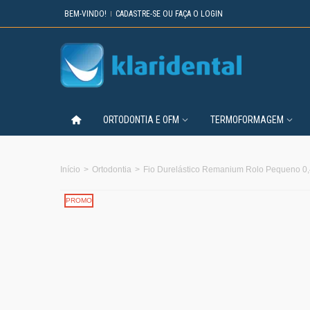
BEM-VINDO!
CADASTRE-SE OU FAÇA O LOGIN
ORTODONTIA E OFM
TERMOFORMAGEM
Início
>
Ortodontia
>
Fio Durelástico Remanium Rolo Pequeno 0
PROMO