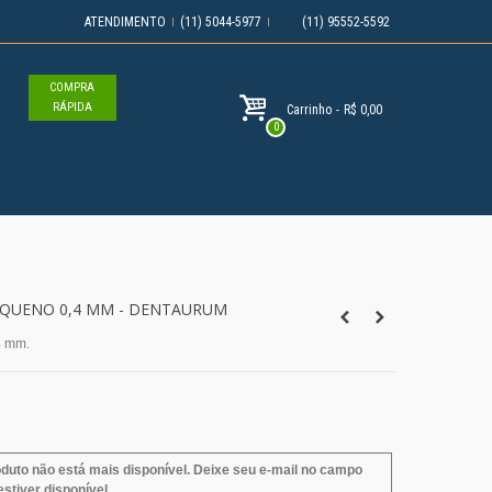
ATENDIMENTO
(11) 5044-5977
(11) 95552-5592
COMPRA
RÁPIDA
Carrinho
-
R$ 0,00
0
EQUENO 0,4 MM - DENTAURUM
4 mm.
duto não está mais disponível. Deixe seu e-mail no campo
stiver disponível