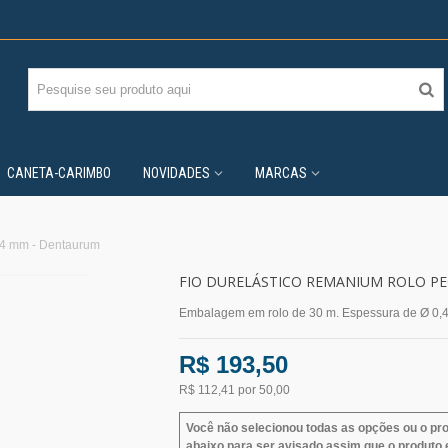
CANETA-CARIMBO
NOVIDADES
MARCAS
,4 mm - Dentaurum
FIO DURELÁSTICO REMANIUM ROLO P
Embalagem em rolo de 30 m. Espessura de Ø 0,
R$ 193,50
R$ 112,41
por 50,00
Você não selecionou todas as opções ou o pro
abaixo para ser avisado assim que o produto e