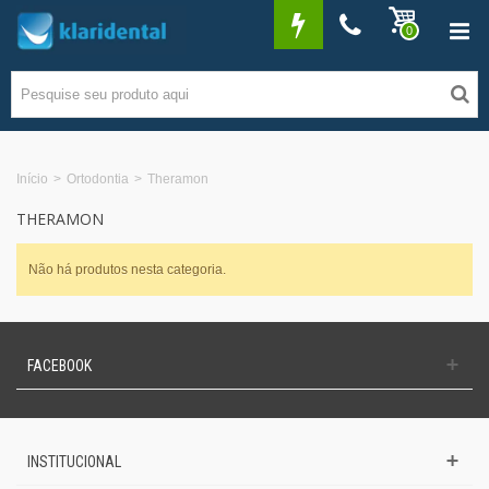
0
Início
>
Ortodontia
>
Theramon
THERAMON
Não há produtos nesta categoria.
FACEBOOK
INSTITUCIONAL